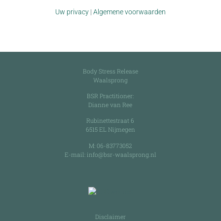
Uw privacy
|
Algemene voorwaarden
Body Stress Release
Waalsprong
BSR Practitioner:
Dianne van Ree
Rubinettestraat 6
6515 EL Nijmegen
M:
06-83773052
E-mail:
info@bsr-waalsprong.nl
Disclaimer