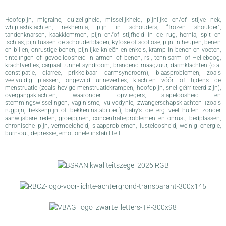
Hoofdpijn, migraine, duizeligheid, misselijkheid, pijnlijke en/of stijve nek,
whiplashklachten, nekhernia, pijn in schouders, “frozen shoulder”,
tandenknarsen, kaakklemmen, pijn en/of stijfheid in de rug, hernia, spit en
ischias, pijn tussen de schouderbladen, kyfose of scoliose, pijn in heupen, benen
en billen, onrustige benen, pijnlijke knieën en enkels, kramp in benen en voeten,
tintelingen of gevoelloosheid in armen of benen, rsi, tennisarm of –elleboog,
krachtverlies, carpaal tunnel syndroom, brandend maagzuur, darmklachten (o.a.
constipatie, diarree, prikkelbaar darmsyndroom), blaasproblemen, zoals
veelvuldig plassen, ongewild urineverlies, klachten vóór of tijdens de
menstruatie (zoals hevige menstruatiekrampen, hoofdpijn, snel geïrriteerd zijn),
overgangsklachten, waaronder opvliegers, slapeloosheid en
stemmingswisselingen, vaginisme, vulvodynie, zwangerschapsklachten (zoals
rugpijn, bekkenpijn of bekkeninstabiliteit), baby’s die erg veel huilen zonder
aanwijsbare reden, groeipijnen, concentratieproblemen en onrust, bedplassen,
chronische pijn, vermoeidheid, slaapproblemen, lusteloosheid, weinig energie,
burn-out, depressie, emotionele instabiliteit.