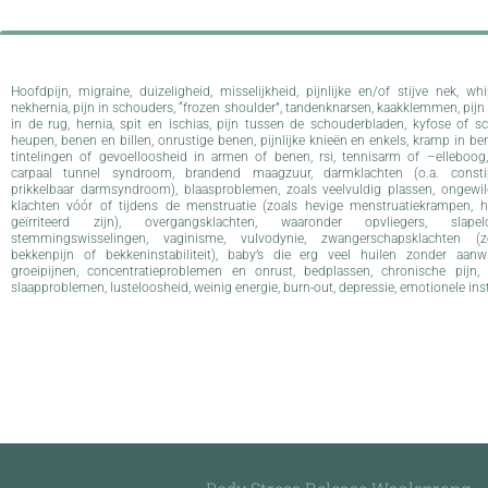
Hoofdpijn, migraine, duizeligheid, misselijkheid, pijnlijke en/of stijve nek, whi
nekhernia, pijn in schouders, “frozen shoulder”, tandenknarsen, kaakklemmen, pijn 
in de rug, hernia, spit en ischias, pijn tussen de schouderbladen, kyfose of sco
heupen, benen en billen, onrustige benen, pijnlijke knieën en enkels, kramp in be
tintelingen of gevoelloosheid in armen of benen, rsi, tennisarm of –elleboog, 
carpaal tunnel syndroom, brandend maagzuur, darmklachten (o.a. constipa
prikkelbaar darmsyndroom), blaasproblemen, zoals veelvuldig plassen, ongewild
klachten vóór of tijdens de menstruatie (zoals hevige menstruatiekrampen, h
geïrriteerd zijn), overgangsklachten, waaronder opvliegers, slap
stemmingswisselingen, vaginisme, vulvodynie, zwangerschapsklachten (zo
bekkenpijn of bekkeninstabiliteit), baby’s die erg veel huilen zonder aanwi
groeipijnen, concentratieproblemen en onrust, bedplassen, chronische pijn, 
slaapproblemen, lusteloosheid, weinig energie, burn-out, depressie, emotionele inst