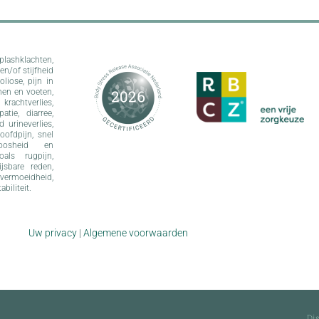
plashklachten,
en/of stijfheid
liose, pijn in
nen en voeten,
krachtverlies,
tie, diarree,
 urineverlies,
oofdpijn, snel
eloosheid en
als rugpijn,
jsbare reden,
vermoeidheid,
abiliteit.
Uw privacy
|
Algemene voorwaarden
Di