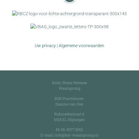
Uw privacy
|
Algemene voorwaarden
Body Stress Release
Waalsprong
BSR Practitioner:
Dianne van Ree
Rubinettestraat 6
6515 EL Nijmegen
M:
06-83773052
E-mail:
info@bsr-waalsprong.nl