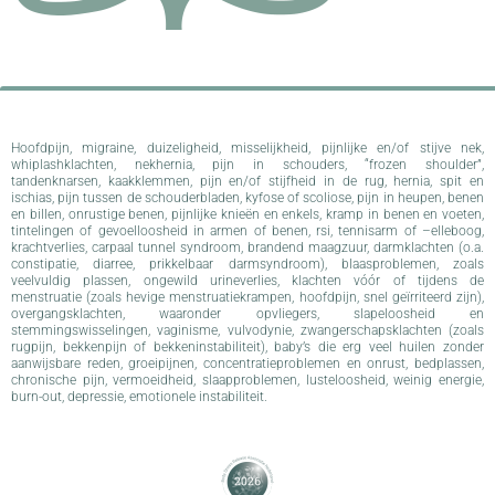
Hoofdpijn, migraine, duizeligheid, misselijkheid, pijnlijke en/of stijve nek,
whiplashklachten, nekhernia, pijn in schouders, “frozen shoulder”,
tandenknarsen, kaakklemmen, pijn en/of stijfheid in de rug, hernia, spit en
ischias, pijn tussen de schouderbladen, kyfose of scoliose, pijn in heupen, benen
en billen, onrustige benen, pijnlijke knieën en enkels, kramp in benen en voeten,
tintelingen of gevoelloosheid in armen of benen, rsi, tennisarm of –elleboog,
krachtverlies, carpaal tunnel syndroom, brandend maagzuur, darmklachten (o.a.
constipatie, diarree, prikkelbaar darmsyndroom), blaasproblemen, zoals
veelvuldig plassen, ongewild urineverlies, klachten vóór of tijdens de
menstruatie (zoals hevige menstruatiekrampen, hoofdpijn, snel geïrriteerd zijn),
overgangsklachten, waaronder opvliegers, slapeloosheid en
stemmingswisselingen, vaginisme, vulvodynie, zwangerschapsklachten (zoals
rugpijn, bekkenpijn of bekkeninstabiliteit), baby’s die erg veel huilen zonder
aanwijsbare reden, groeipijnen, concentratieproblemen en onrust, bedplassen,
chronische pijn, vermoeidheid, slaapproblemen, lusteloosheid, weinig energie,
burn-out, depressie, emotionele instabiliteit.