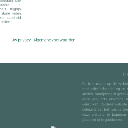
oofdpijn, snel
eloosheid en
als rugpijn,
jsbare reden,
vermoeidheid,
abiliteit.
Uw privacy
|
Algemene voorwaarden
Di
De informatie op de websi
medische behandeling en n
stellen. Raadpleeg in geval
eerst een arts alvorens 
gebruiken. Op deze website 
betekent dat het niet is to
deze website te kopiëren 
plaatsen of te publiceren.