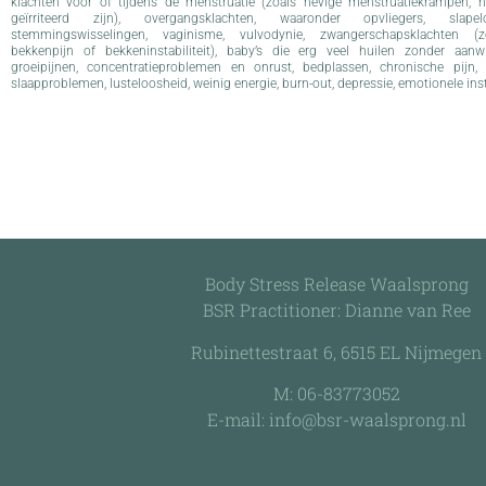
klachten vóór of tijdens de menstruatie (zoals hevige menstruatiekrampen, h
geïrriteerd zijn), overgangsklachten, waaronder opvliegers, slap
stemmingswisselingen, vaginisme, vulvodynie, zwangerschapsklachten (zo
bekkenpijn of bekkeninstabiliteit), baby’s die erg veel huilen zonder aanwi
groeipijnen, concentratieproblemen en onrust, bedplassen, chronische pijn, 
slaapproblemen, lusteloosheid, weinig energie, burn-out, depressie, emotionele inst
Body Stress Release Waalsprong
BSR Practitioner: Dianne van Ree
Rubinettestraat 6, 6515 EL Nijmegen
M:
06-83773052
E-mail:
info@bsr-waalsprong.nl