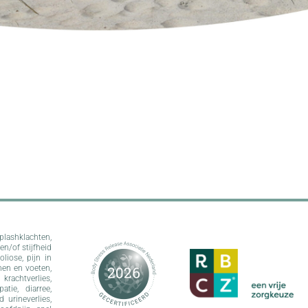
plashklachten,
en/of stijfheid
liose, pijn in
nen en voeten,
krachtverlies,
tie, diarree,
 urineverlies,