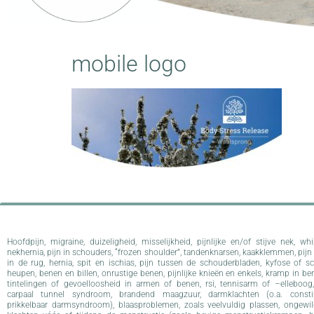
mobile logo
Hoofdpijn, migraine, duizeligheid, misselijkheid, pijnlijke en/of stijve nek, whi
nekhernia, pijn in schouders, “frozen shoulder”, tandenknarsen, kaakklemmen, pijn 
in de rug, hernia, spit en ischias, pijn tussen de schouderbladen, kyfose of sco
heupen, benen en billen, onrustige benen, pijnlijke knieën en enkels, kramp in be
tintelingen of gevoelloosheid in armen of benen, rsi, tennisarm of –elleboog, 
carpaal tunnel syndroom, brandend maagzuur, darmklachten (o.a. constipa
prikkelbaar darmsyndroom), blaasproblemen, zoals veelvuldig plassen, ongewild