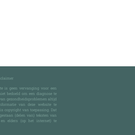
sclaimer
te is geen vervanging voor een
iet bedoeld om een diagnose te
 van gezondheidsproblemen altijd
informatie van deze website te
is copyright van toepassing. Dat
egestaan (delen van) teksten van
en elders (op het internet) te